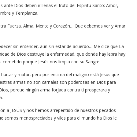
nte Dios deben ir llenas el fruto del Espíritu Santo: Amor,
dumbre y Templanza.
stra Fuerza, Alma, Mente y Corazón… Que debemos ver y Amar
bedecer sin entender, aún sin estar de acuerdo… Me dice que La
anidad de Dios destruye la enfermedad, que donde hay lepra hay
s cometido porque Jesús nos limpia con su Sangre.
, hurtar y matar, pero por encima del maligno está Jesús que
uestras armas no son carnales son poderosas en Dios para
 Dios, porque ningún arma forjada contra ti prosperara y
a.
ón a JESÚS y nos hemos arrepentido de nuestros pecados
ue somos menospreciados y viles para el mundo ha Dios le