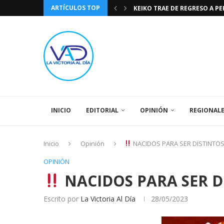
ARTÍCULOS TOP
KEIKO TRAE DE REGRESO A P
TASA DE CAMBIO BCV 04 DE A
DIA DE LA BANDERA NACIONA
CÓMO RECONOCER EL PODER 
EEUU INSISTE EN QUE EL FUT
LA VICTORIA AL DIA PRONÓS
243 AÑOS DEL NACIMIENTO D
LA BASÍLICA DE SANTA TERESA
SPORTING CRISTAL CATE
INICIO
EDITORIAL
OPINIÓN
REGIONAL
Inicio
Opinión
NACIDOS PARA SER DISTINTOS
OPINIÓN
NACIDOS PARA SER D
Escrito por
La Victoria Al Día
28/05/2023