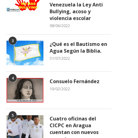
Venezuela la Ley Anti
Bullying, acoso y
violencia escolar
08/06/2022
3
¿Qué es el Bautismo en
Agua Según la Biblia.
31/07/2022
DIFERENCIAS IMPORTANTES PARA
Dia del Nacimiento de Ni
TENER EN CUENTA PARA
Celebramos Hoy
MEJORAR...
24/12/2025
4
Consuelo Fernández
18/01/2026
10/02/2022
5
Cuatro oficinas del
CICPC en Aragua
cuentan con nuevos