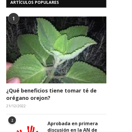
ARTÍCULOS POPULARES
1
¿Qué beneficios tiene tomar té de
orégano orejon?
21/12/2022
243 Años del Nacimiento del
Dia de la Virgen del C
Libertador Simón Bolívar
16/07/2026
2
24/07/2026
Aprobada en primera
discusión en la AN de