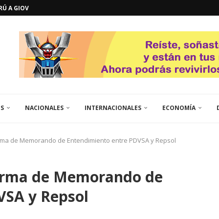
ERÚ A GIOVANNA
GOSTO DE...
L
QUE TE CONTROLA SEGÚN...
URO POLÍTICO DE...
TICOS LA RINCONADA
EL LIBERTADOR SIMÓN BOLÍVAR
 RESGUARDA LA FE...
GORÍA 2017 – CAMPEONES INTICUP...
ES
NACIONALES
INTERNACIONALES
ECONOMÍA
firma de Memorando de Entendimiento entre PDVSA y Repsol
 firma de Memorando de
VSA y Repsol