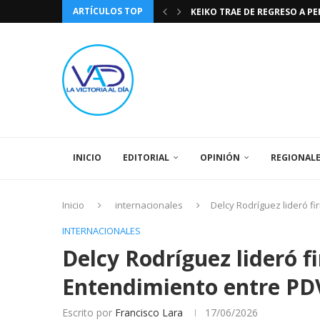
ARTÍCULOS TOP
KEIKO TRAE DE REGRESO A P
TASA DE CAMBIO BCV 04 DE A
DIA DE LA BANDERA NACIONA
CÓMO RECONOCER EL PODER 
EEUU INSISTE EN QUE EL FUT
LA VICTORIA AL DIA PRONÓS
243 AÑOS DEL NACIMIENTO D
LA BASÍLICA DE SANTA TERESA
SPORTING CRISTAL CATE
INICIO
EDITORIAL
OPINIÓN
REGIONAL
Inicio
internacionales
Delcy Rodríguez lideró 
INTERNACIONALES
Delcy Rodríguez lideró
Entendimiento entre PD
Escrito por
Francisco Lara
17/06/2026