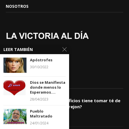
NOSOTROS
LEER TAMBIÉN
Apóstrofes
30/10/2022
Dios se Manifiesta
ARTÍCULOS POPULARES
donde menos lo
Esperamos....
1
28/04/2023
¿Qué beneficios tiene tomar té de
orégano orejon?
Pueblo
21/12/2022
Maltratado
24/01/2024