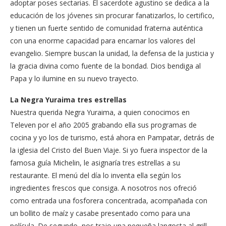
adoptar poses sectarias. El sacerdote agustino se dedica a la
educación de los jóvenes sin procurar fanatizarlos, lo certifico,
y tienen un fuerte sentido de comunidad fraterna auténtica
con una enorme capacidad para encarnar los valores del
evangelio. Siempre buscan la unidad, la defensa de la justicia y
la gracia divina como fuente de la bondad. Dios bendiga al
Papa y lo ilumine en su nuevo trayecto.
La Negra Yuraima tres estrellas
Nuestra querida Negra Yuraima, a quien conocimos en
Televen por el año 2005 grabando ella sus programas de
cocina y yo los de turismo, está ahora en Pampatar, detrás de
la iglesia del Cristo del Buen Viaje. Si yo fuera inspector de la
famosa guía Michelin, le asignaría tres estrellas a su
restaurante. El menú del día lo inventa ella según los
ingredientes frescos que consiga. A nosotros nos ofreció
como entrada una fosforera concentrada, acompañada con
un bollito de maíz y casabe presentado como para una
película. De segundo, nos trajo una pequeña langosta al grill