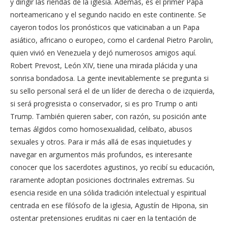
y dirigir las riendas de la iglesia. Además, es el primer Papa
norteamericano y el segundo nacido en este continente. Se
cayeron todos los pronósticos que vaticinaban a un Papa
asiático, africano o europeo, como el cardenal Pietro Parolin,
quien vivió en Venezuela y dejó numerosos amigos aquí.
Robert Prevost, León XIV, tiene una mirada plácida y una
sonrisa bondadosa. La gente inevitablemente se pregunta si
su sello personal será el de un líder de derecha o de izquierda,
si será progresista o conservador, si es pro Trump o anti
Trump. También quieren saber, con razón, su posición ante
temas álgidos como homosexualidad, celibato, abusos
sexuales y otros. Para ir más allá de esas inquietudes y
navegar en argumentos más profundos, es interesante
conocer que los sacerdotes agustinos, yo recibí su educación,
raramente adoptan posiciones doctrinales extremas. Su
esencia reside en una sólida tradición intelectual y espiritual
centrada en ese filósofo de la iglesia, Agustín de Hipona, sin
ostentar pretensiones eruditas ni caer en la tentación de