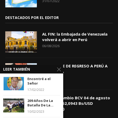
31/07/2022
DESTACADOS POR EL EDITOR
AL FIN: la Embajada de Venezuela
volverá a abrir en Perú
06/08/2026
KEIKO TRAE DE REGRESO A PERÚ A
LEER TAMBIÉN
GIOVANNA
04/08/2026
Encontré a el
Señor
17/02/2022
Tasa de Cambio BCV 04 de agosto
209 Años De La
de 2026: 752,0943 Bs/USD
Batalla De La...
(+0,4418%)
10/02/2023
04/08/2026