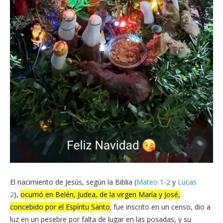
El nacimiento de Jesús, según la Biblia (
Mateo 1-2
y
Lucas
2
),
ocurrió en Belén, Judea, de la virgen María y José,
concebido por el Espíritu Santo
; fue inscrito en un censo, dio a
luz en un pesebre por falta de lugar en las posadas, y su