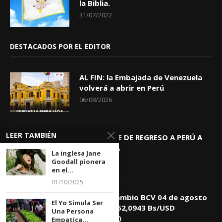
la Biblia.
31/07/2022
DESTACADOS POR EL EDITOR
AL FIN: la Embajada de Venezuela
volverá a abrir en Perú
06/08/2026
LEER TAMBIÉN
KEIKO TRAE DE REGRESO A PERÚ A
GIOVANNA
La inglesa Jane
04/08/2026
Goodall pionera
en el...
01/10/2025
Tasa de Cambio BCV 04 de agosto
El Yo Simula Ser
de 2026: 752,0943 Bs/USD
Una Persona
(+0,4418%)
Empatica...