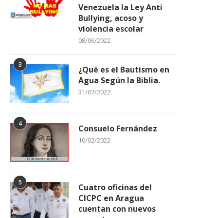
Venezuela la Ley Anti
Bullying, acoso y
violencia escolar
08/06/2022
3
¿Qué es el Bautismo en
INAMEH Condiciones Climáticas
La inglesa Jane Goodall 
Agua Según la Biblia.
para este 13 de Enero...
en el estudio...
31/07/2022
13/01/2026
01/10/2025
4
Consuelo Fernández
10/02/2022
5
Cuatro oficinas del
CICPC en Aragua
cuentan con nuevos