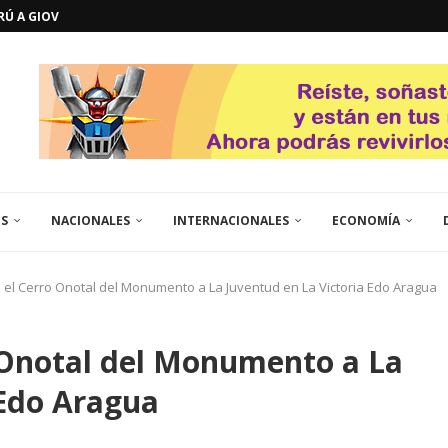
GOSTO DE...
L
QUE TE CONTROLA SEGÚN...
URO POLÍTICO DE...
TICOS LA RINCONADA
EL LIBERTADOR SIMÓN BOLÍVAR
 RESGUARDA LA FE...
GORÍA 2017 – CAMPEONES INTICUP...
ES
NACIONALES
INTERNACIONALES
ECONOMÍA
 el Cerro Onotal del Monumento a La Juventud en La Victoria Edo Aragua
 Onotal del Monumento a La
 Edo Aragua