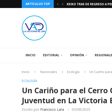
ARTÍCULOS TOP
TASA DE CAMBIO BCV 04 DE A
DIA DE LA BANDERA NACIONA
CÓMO RECONOCER EL PODER 
EEUU INSISTE EN QUE EL FUT
LA VICTORIA AL DIA PRONÓS
243 AÑOS DEL NACIMIENTO D
LA BASÍLICA DE SANTA TERESA
SPORTING CRISTAL CATE
INICIO
EDITORIAL
OPINIÓN
REGIONAL
Inicio
Nacionales
Ecología
Un Cariño para
ECOLOGÍA
Un Cariño para el Cerro
Juventud en La Victoria
Escrito por
Francisco Lara
03/08/2025