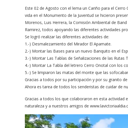
Este 02 de Agosto con el lema un Cariño para el Cerro 
vida en el Monumento de la Juventud se hicieron prese
Morenos, Luis Herrera, la Comisión Ambiental de Band
Ramirez, todos apoyando las diferentes actividades pr
Se logró realizar las diferentes actividades de:
1.-) Desmalezamiento del Mirador El Apamate.
2.-) Montar las Bases para un nuevo Banquito en el Esp
3.-) Montar Las Tablas de Señalizaciones de las Rutas Tu
4.-) Montar La Tabla del letrero Cerro Onotal con los c
5.-) Se limpiaron las matas del monte que las sofocaba
Gracias a todos por su participación y por su granito de
Ahora es tarea de todos los senderistas de cuidar de n
Gracias a todos los que colaboraron en esta actividad 
naturaleza y a nuestros amigos de www.lavictoriaaldia.c