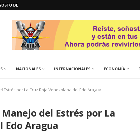
L
QUE TE CONTROLA SEGÚN...
URO POLÍTICO DE...
TICOS LA RINCONADA
EL LIBERTADOR SIMÓN BOLÍVAR
 RESGUARDA LA FE...
ENEGRO ESTRENA SU EP «DE...
GORÍA 2017 – CAMPEONES INTICUP...
ES
NACIONALES
INTERNACIONALES
ECONOMÍA
el Estrés por La Cruz Roja Venezolana del Edo Aragua
l Manejo del Estrés por La
l Edo Aragua