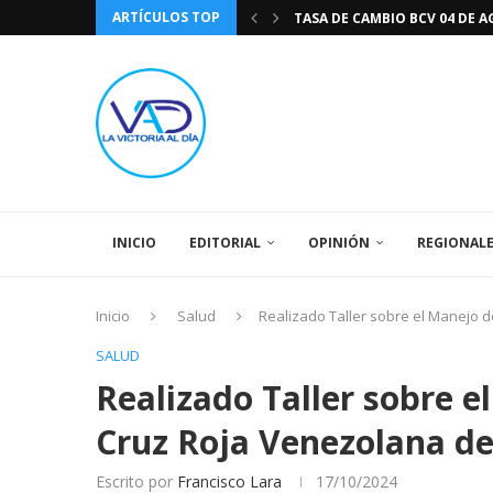
ARTÍCULOS TOP
DIA DE LA BANDERA NACIONA
CÓMO RECONOCER EL PODER 
EEUU INSISTE EN QUE EL FUT
LA VICTORIA AL DIA PRONÓS
243 AÑOS DEL NACIMIENTO D
LA BASÍLICA DE SANTA TERESA
EL CANTAUTOR RONALD MONT
SPORTING CRISTAL CATE
INICIO
EDITORIAL
OPINIÓN
REGIONAL
Inicio
Salud
Realizado Taller sobre el Manejo d
SALUD
Realizado Taller sobre e
Cruz Roja Venezolana de
Escrito por
Francisco Lara
17/10/2024