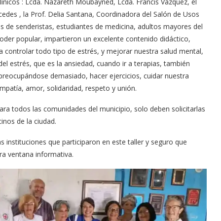
línicos : Lcda. Nazareth Moubayned, Lcda. Francis Vázquez, el
edes , la Prof. Delia Santana, Coordinadora del Salón de Usos
pos de senderistas, estudiantes de medicina, adultos mayores del
poder popular, impartieron un excelente contenido didáctico,
 controlar todo tipo de estrés, y mejorar nuestra salud mental,
del estrés, que es la ansiedad, cuando ir a terapias, también
 preocupándose demasiado, hacer ejercicios, cuidar nuestra
empatía, amor, solidaridad, respeto y unión.
para todos las comunidades del municipio, solo deben solicitarlas
inos de la ciudad.
 instituciones que participaron en este taller y seguro que
ra ventana informativa.