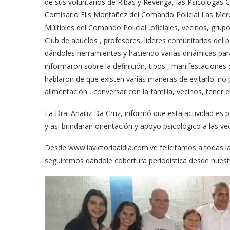
de sus voluntarios de Ribas y Revenga, las Psicólogas C
Comisario Elis Montañez del Comando Policial Las Merc
Múltiples del Comando Policial ,oficiales, vecinos, gru
Club de abuelos , profesores, lideres comunitarios del 
dándoles herramientas y haciendo varias dinámicas para
informaron sobre la definición, tipos , manifestaciones 
hablaron de que existen varias maneras de evitarlo: no
alimentación , conversar con la familia, vecinos, tener 
La Dra. Anailiz Da Cruz, informó que esta actividad es 
y asi brindaran orientación y apoyo psicológico a las vec
Desde www.lavictoriaaldia.com.ve felicitamos a todas las
seguiremos dándole cobertura periodística desde nuest