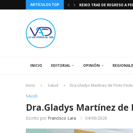
ARTÍCULOS TOP
TASA DE CAMBIO BCV 04 DE A
DIA DE LA BANDERA NACIONA
CÓMO RECONOCER EL PODER 
EEUU INSISTE EN QUE EL FUT
LA VICTORIA AL DIA PRONÓS
243 AÑOS DEL NACIMIENTO D
LA BASÍLICA DE SANTA TERESA
SPORTING CRISTAL CATE
INICIO
EDITORIAL
OPINIÓN
REGIONAL
Inicio
Salud
Dra.Gladys Martínez de Pinto Pedia
SALUD
Dra.Gladys Martínez de P
Escrito por
Francisco Lara
04/06/2026