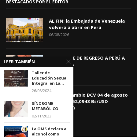
DESTACADOS POR EL EDITOR
AL FIN: la Embajada de Venezuela
volverá a abrir en Perú
06/08/2026
KEIKO TRAE DE REGRESO A PERÚ A
LEER TAMBIÉN
GIOVANNA
04/08/2026
Taller de
Educación Sexual
Integral en La...
26/08/2024
Tasa de Cambio BCV 04 de agosto
de 2026: 752,0943 Bs/USD
SÍNDROME
(+0,4418%)
METABÓLICO
04/08/2026
02/11/2023
La OMS declara al
alcohol como