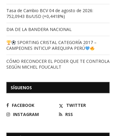
Tasa de Cambio BCV 04 de agosto de 2026:
DIFERENCIAS IMPORTANTES PARA
Dia del Nacimiento de Ni
752,0943 Bs/USD (+0,4418%)
TENER EN CUENTA PARA
Celebramos Hoy
MEJORAR...
24/12/2025
DIA DE LA BANDERA NACIONAL
18/01/2026
SPORTING CRISTAL CATEGORÍA 2017 –
CAMPEONES INTICUP AREQUIPA PERÚ
CÓMO RECONOCER EL PODER QUE TE CONTROLA
SEGÚN MICHEL FOUCAULT
SÍGUENOS
FACEBOOK
TWITTER
INSTAGRAM
RSS