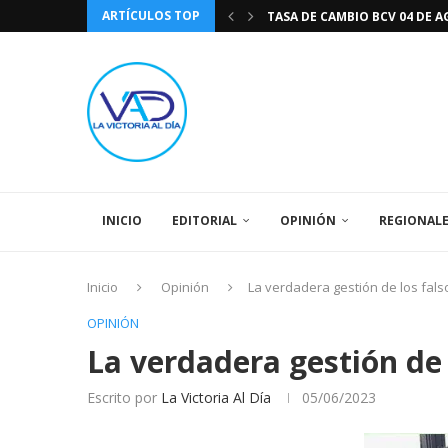
ARTÍCULOS TOP
TASA DE CAMBIO BCV 04 DE A
DIA DE LA BANDERA NACIONA
CÓMO RECONOCER EL PODER 
EEUU INSISTE EN QUE EL FUT
LA VICTORIA AL DIA PRONÓS
243 AÑOS DEL NACIMIENTO D
LA BASÍLICA DE SANTA TERESA
EL CANTAUTOR RONALD MONT
SPORTING CRISTAL CATE
INICIO
EDITORIAL
OPINIÓN
REGIONAL
Inicio
Opinión
La verdadera gestión de los fals
OPINIÓN
La verdadera gestión de 
Escrito por
La Victoria Al Día
05/06/2023