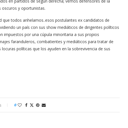
tados en partidos de según derecha; vemos defensores de la
os oscuros y oportunistas.
tad que todos anhelamos..esos postulantes ex candidatos de
ividiendo un país con sus show mediáticos de dirigentes políticos
on impuestos por una cúpula minoritaria a sus propios
sonajes faranduleros, combatientes y mediáticos para tratar de
s locuras políticas que los ayuden en la sobrevivencia de sus
s
0