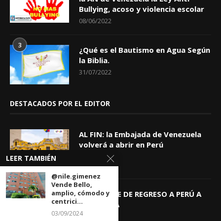
Bullying, acoso y violencia escolar
08/06/2022
3
¿Qué es el Bautismo en Agua Según
la Biblia.
31/07/2022
DESTACADOS POR EL EDITOR
AL FIN: la Embajada de Venezuela
volverá a abrir en Perú
06/08/2026
LEER TAMBIÉN
@nile.gimenez
Vende Bello,
amplio, cómodo y
KEIKO TRAE DE REGRESO A PERÚ A
centrici...
GIOVANNA
03/09/2024
04/08/2026