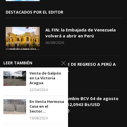
DESTACADOS POR EL EDITOR
AL FIN: la Embajada de Venezuela
volverá a abrir en Perú
06/08/2026
LEER TAMBIÉN
KEIKO TRAE DE REGRESO A PERÚ A
GIOVANNA
Venta de Galpón
04/08/2026
en La Victoria
Aragua
22/04/2024
Tasa de Cambio BCV 04 de agosto
En Venta Hermosa
de 2026: 752,0943 Bs/USD
Casa en el
(+0,4418%)
Sector...
04/08/2026
19/08/2024