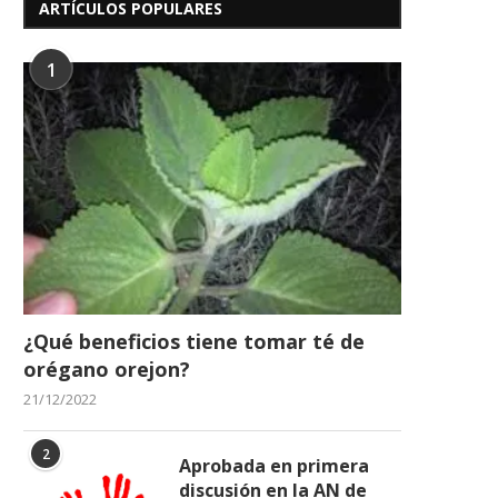
ARTÍCULOS POPULARES
Alquiler Bello Apartamento en
Clasificados
Urb Privada Palma Real...
1
21/03/2025
08/04/2025
¿Qué beneficios tiene tomar té de
orégano orejon?
21/12/2022
2
Aprobada en primera
discusión en la AN de