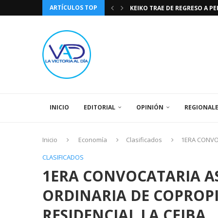
ARTÍCULOS TOP
KEIKO TRAE DE REGRESO A P
TASA DE CAMBIO BCV 04 DE A
DIA DE LA BANDERA NACIONA
CÓMO RECONOCER EL PODER 
EEUU INSISTE EN QUE EL FUT
LA VICTORIA AL DIA PRONÓS
243 AÑOS DEL NACIMIENTO D
LA BASÍLICA DE SANTA TERESA
SPORTING CRISTAL CATE
INICIO
EDITORIAL
OPINIÓN
REGIONAL
Inicio
Economía
Clasificados
1ERA CONVO
CLASIFICADOS
1ERA CONVOCATARIA A
ORDINARIA DE COPROP
RESIDENCIAL LA CEIBA