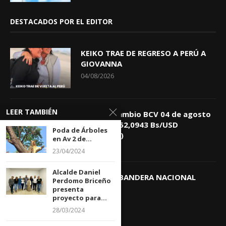
DESTACADOS POR EL EDITOR
KEIKO TRAE DE REGRESO A PERÚ A
GIOVANNA
04/08/2026
LEER TAMBIÉN
Tasa de Cambio BCV 04 de agosto
de 2026: 752,0943 Bs/USD
Poda de Árboles
(+0,4418%)
en Av 2 de...
04/08/2026
23/04/2024
Alcalde Daniel
DIA DE LA BANDERA NACIONAL
Perdomo Briceño
presenta
03/08/2026
proyecto para...
28/03/2024