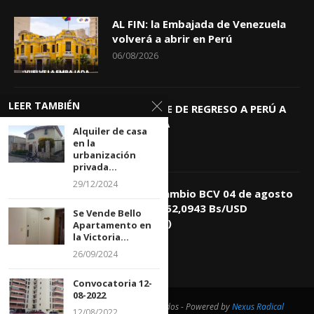
AL FIN: la Embajada de Venezuela
volverá a abrir en Perú
06/08/2026
LEER TAMBIÉN
KEIKO TRAE DE REGRESO A PERÚ A
GIOVANNA
Alquiler de casa
04/08/2026
en la
urbanización
privada...
29/12/2024
Tasa de Cambio BCV 04 de agosto
de 2026: 752,0943 Bs/USD
Se Vende Bello
(+0,4418%)
Apartamento en
la Victoria...
04/08/2026
26/09/2024
Convocatoria 12-
08-2022
@2021 - Todos los derechos reservados - Powered by
Nexus Radical
12/08/2022