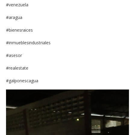
#venezuela
#aragua
#bienesraices
#inmueblesindustriales
#asesor
#realestate
#galponescagua