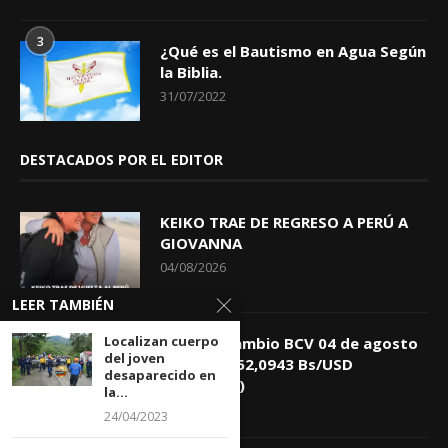
3
¿Qué es el Bautismo en Agua Según
la Biblia.
31/07/2022
DESTACADOS POR EL EDITOR
KEIKO TRAE DE REGRESO A PERÚ A
GIOVANNA
04/08/2026
LEER TAMBIÉN
Localizan cuerpo
Tasa de Cambio BCV 04 de agosto
del joven
de 2026: 752,0943 Bs/USD
desaparecido en
(+0,4418%)
la...
04/08/2026
24/04/2023