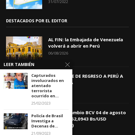
31/07/2022
DESTACADOS POR EL EDITOR
AL FIN: la Embajada de Venezuela
volverá a abrir en Perú
06/08/2026
LEER TAMBIÉN
Capturados
KEIKO TRAE DE REGRESO A PERÚ A
involucrados en
GIOVANNA
atentado
04/08/2026
terrorista
ocurrido en...
25/02/2023
Tasa de Cambio BCV 04 de agosto
Policía de Brasil
de 2026: 752,0943 Bs/USD
Investiga a
(+0,4418%)
Decenas de...
04/08/2026
21/09/2023