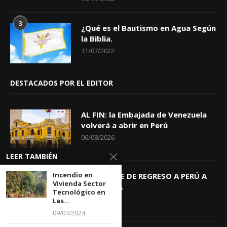
3
¿Qué es el Bautismo en Agua Según
la Biblia.
31/07/2022
DESTACADOS POR EL EDITOR
AL FIN: la Embajada de Venezuela
volverá a abrir en Perú
06/08/2026
LEER TAMBIÉN
Incendio en
KEIKO TRAE DE REGRESO A PERÚ A
Vivienda Sector
GIOVANNA
Tecnológico en
04/08/2026
Las...
09/04/2024