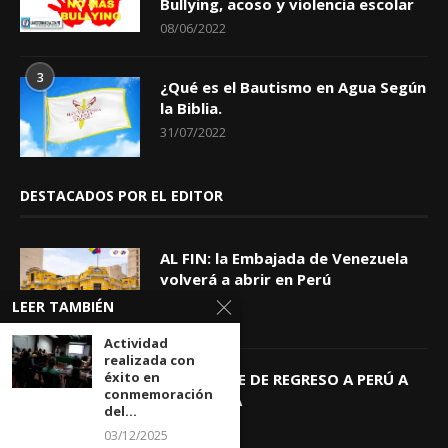
Bullying, acoso y violencia escolar
08/06/2022
3
¿Qué es el Bautismo en Agua Según
la Biblia.
31/07/2022
DESTACADOS POR EL EDITOR
AL FIN: la Embajada de Venezuela
volverá a abrir en Perú
06/08/2026
LEER TAMBIÉN
Actividad
realizada con
éxito en
KEIKO TRAE DE REGRESO A PERÚ A
conmemoración
GIOVANNA
del...
04/08/2026
03/12/2025