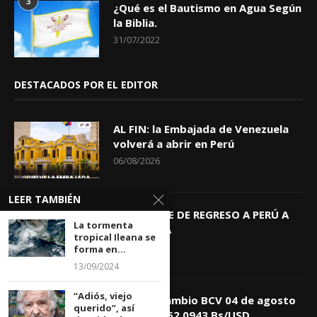
3
¿Qué es el Bautismo en Agua Según
la Biblia.
31/07/2022
DESTACADOS POR EL EDITOR
AL FIN: la Embajada de Venezuela
volverá a abrir en Perú
06/08/2026
LEER TAMBIÉN
KEIKO TRAE DE REGRESO A PERÚ A
La tormenta
GIOVANNA
tropical Ileana se
04/08/2026
forma en...
13/09/2024
“Adiós, viejo
Tasa de Cambio BCV 04 de agosto
querido”, así
de 2026: 752,0943 Bs/USD