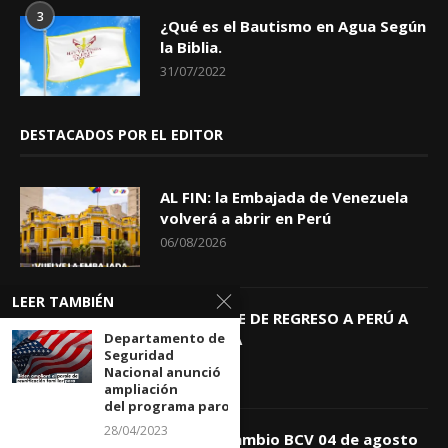
3
¿Qué es el Bautismo en Agua Según
la Biblia.
31/07/2022
DESTACADOS POR EL EDITOR
AL FIN: la Embajada de Venezuela
volverá a abrir en Perú
06/08/2026
LEER TAMBIÉN
KEIKO TRAE DE REGRESO A PERÚ A
Departamento de
GIOVANNA
Seguridad
04/08/2026
Nacional anunció
ampliación
del programa parole de...
28/04/2023
Tasa de Cambio BCV 04 de agosto