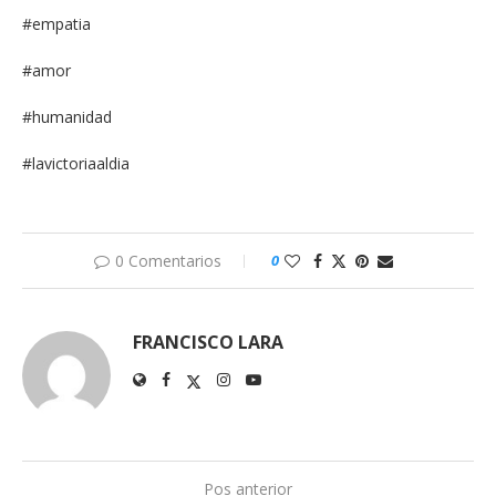
#empatia
#amor
#humanidad
#lavictoriaaldia
0 Comentarios
0
FRANCISCO LARA
Pos anterior