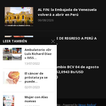
AL FIN: la Embajada de Venezuela
volverá a abrir en Perú
06/08/2026
KEIKO TRAE DE REGRESO A PERÚ A
LEER TAMBIÉN
GIOVANNA
04/08/2026
Ambulatorio «Dr
Luís Richard Diaz
» IVSS...
13/07/2022
Tasa de Cambio BCV 04 de agosto
de 2026: 752,0943 Bs/USD
El cáncer de
(+0,4418%)
próstata ya se
puede...
04/08/2026
02/01/2023
Mujer con Alas
nuevas
@2021 - Todos los derechos reservados - Powered by
Nexus Radical