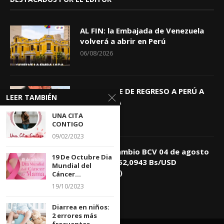
AL FIN: la Embajada de Venezuela
volverá a abrir en Perú
06/08/2026
KEIKO TRAE DE REGRESO A PERÚ A
LEER TAMBIÉN
GIOVANNA
04/08/2026
UNA CITA
CONTIGO
09/02/2023
Tasa de Cambio BCV 04 de agosto
19 De Octubre Dia
de 2026: 752,0943 Bs/USD
Mundial del
(+0,4418%)
Cáncer...
04/08/2026
19/10/2023
Diarrea en niños:
2 errores más