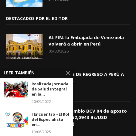
DESTACADOS POR EL EDITOR
AL FIN: la Embajada de Venezuela
volverá a abrir en Perú
06/08/2026
LEER TAMBIÉN
KEIKO TRAE DE REGRESO A PERÚ A
GIOVANNA
Realizada Jornada
04/08/2026
de Salud Integral
en la...
20/09/2022
Tasa de Cambio BCV 04 de agosto
I Encuentro «El Rol
de 2026: 752,0943 Bs/USD
del Especialista
(+0,4418%)
en...
04/08/2026
19/06/2025