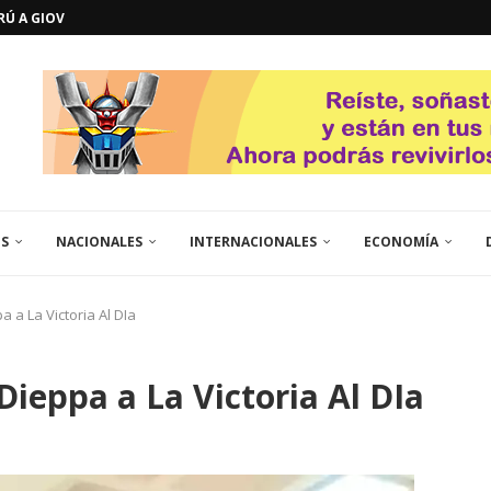
ERÚ A GIOVANNA
GOSTO DE...
L
QUE TE CONTROLA SEGÚN...
URO POLÍTICO DE...
TICOS LA RINCONADA
EL LIBERTADOR SIMÓN BOLÍVAR
 RESGUARDA LA FE...
GORÍA 2017 – CAMPEONES INTICUP...
ES
NACIONALES
INTERNACIONALES
ECONOMÍA
a a La Victoria Al DIa
Dieppa a La Victoria Al DIa