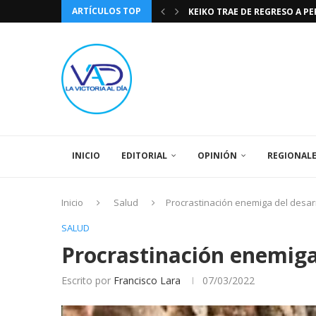
ARTÍCULOS TOP
KEIKO TRAE DE REGRESO A P
TASA DE CAMBIO BCV 04 DE A
DIA DE LA BANDERA NACIONA
CÓMO RECONOCER EL PODER 
EEUU INSISTE EN QUE EL FUT
LA VICTORIA AL DIA PRONÓS
243 AÑOS DEL NACIMIENTO D
LA BASÍLICA DE SANTA TERESA
SPORTING CRISTAL CATE
INICIO
EDITORIAL
OPINIÓN
REGIONAL
Inicio
Salud
Procrastinación enemiga del desar
SALUD
Procrastinación enemiga
Escrito por
Francisco Lara
07/03/2022