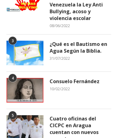
Venezuela la Ley Anti
Bullying, acoso y
violencia escolar
08/06/2022
3
¿Qué es el Bautismo en
Agua Según la Biblia.
31/07/2022
Despistaje Cardiovascular
1er Curso de Cuidador
Realizará La Sociedad
Adulto Mayor en...
4
Anticancerosa de La...
Consuelo Fernández
19/02/2026
16/05/2026
10/02/2022
5
Cuatro oficinas del
CICPC en Aragua
cuentan con nuevos