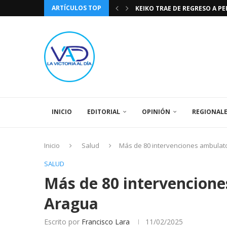
ARTÍCULOS TOP
KEIKO TRAE DE REGRESO A P
TASA DE CAMBIO BCV 04 DE A
DIA DE LA BANDERA NACIONA
CÓMO RECONOCER EL PODER 
EEUU INSISTE EN QUE EL FUT
LA VICTORIA AL DIA PRONÓS
243 AÑOS DEL NACIMIENTO D
LA BASÍLICA DE SANTA TERESA
SPORTING CRISTAL CATE
INICIO
EDITORIAL
OPINIÓN
REGIONAL
Inicio
Salud
Más de 80 intervenciones ambulato
SALUD
Más de 80 intervencione
Aragua
Escrito por
Francisco Lara
11/02/2025