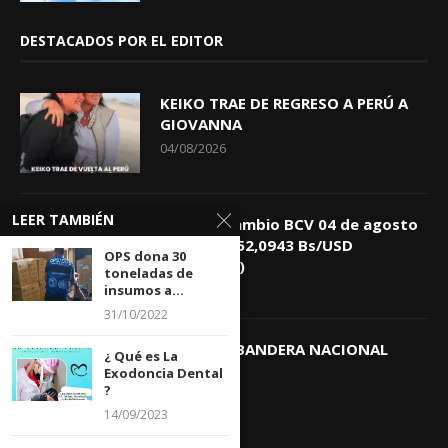
DESTACADOS POR EL EDITOR
KEIKO TRAE DE REGRESO A PERÚ A
GIOVANNA
04/08/2026
LEER TAMBIÉN
Tasa de Cambio BCV 04 de agosto
de 2026: 752,0943 Bs/USD
OPS dona 30
(+0,4418%)
toneladas de
04/08/2026
insumos a...
31/10/2022
DIA DE LA BANDERA NACIONAL
¿ Qué es La
03/08/2026
Exodoncia Dental
?
14/09/2023