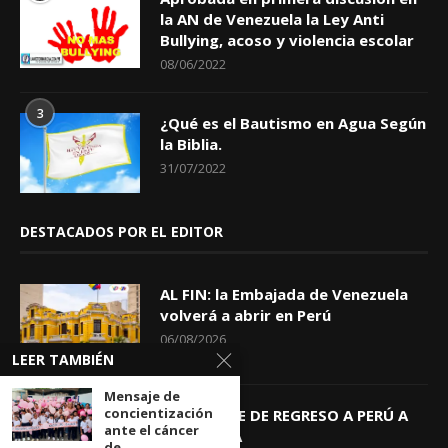
la AN de Venezuela la Ley Anti
Bullying, acoso y violencia escolar
08/06/2022
3
¿Qué es el Bautismo en Agua Según
la Biblia.
31/07/2022
DESTACADOS POR EL EDITOR
AL FIN: la Embajada de Venezuela
volverá a abrir en Perú
06/08/2026
LEER TAMBIÉN
Mensaje de
concientización
KEIKO TRAE DE REGRESO A PERÚ A
ante el cáncer
GIOVANNA
de...