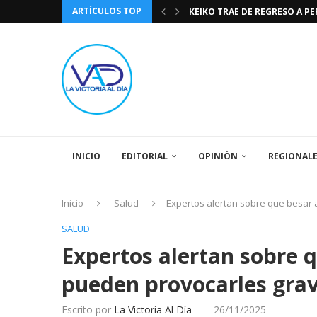
ARTÍCULOS TOP
KEIKO TRAE DE REGRESO A P
TASA DE CAMBIO BCV 04 DE A
DIA DE LA BANDERA NACIONA
CÓMO RECONOCER EL PODER 
EEUU INSISTE EN QUE EL FUT
LA VICTORIA AL DIA PRONÓS
243 AÑOS DEL NACIMIENTO D
LA BASÍLICA DE SANTA TERESA
SPORTING CRISTAL CATE
INICIO
EDITORIAL
OPINIÓN
REGIONAL
Inicio
Salud
Expertos alertan sobre que besar 
SALUD
Expertos alertan sobre 
pueden provocarles grav
Escrito por
La Victoria Al Día
26/11/2025