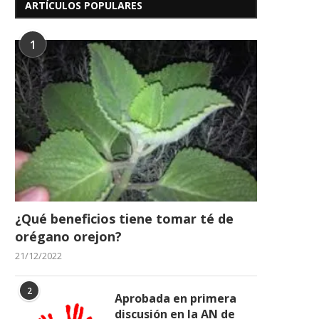
ARTÍCULOS POPULARES
Despistaje Cardiovascular
1er Curso de Cuidador
Realizará La Sociedad
Adulto Mayor en...
1
Anticancerosa de La...
19/02/2026
16/05/2026
¿Qué beneficios tiene tomar té de
orégano orejon?
21/12/2022
2
Aprobada en primera
discusión en la AN de