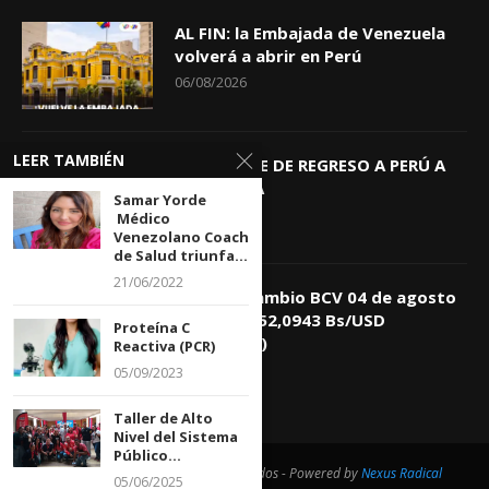
AL FIN: la Embajada de Venezuela
volverá a abrir en Perú
06/08/2026
LEER TAMBIÉN
KEIKO TRAE DE REGRESO A PERÚ A
GIOVANNA
Samar Yorde
04/08/2026
Médico
Venezolano Coach
de Salud triunfa...
21/06/2022
Tasa de Cambio BCV 04 de agosto
de 2026: 752,0943 Bs/USD
Proteína C
(+0,4418%)
Reactiva (PCR)
04/08/2026
05/09/2023
Taller de Alto
Nivel del Sistema
Público...
@2021 - Todos los derechos reservados - Powered by
Nexus Radical
05/06/2025