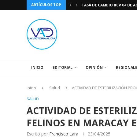
ARTÍCULOS TOP
TASA DE CAMBIO BCV 04 DE A
DIA DE LA BANDERA NACIONA
CÓMO RECONOCER EL PODER 
EEUU INSISTE EN QUE EL FUT
LA VICTORIA AL DIA PRONÓS
243 AÑOS DEL NACIMIENTO D
LA BASÍLICA DE SANTA TERESA
EL CANTAUTOR RONALD MONT
SPORTING CRISTAL CATE
INICIO
EDITORIAL
OPINIÓN
REGIONAL
Inicio
Salud
ACTIVIDAD DE ESTERILIZACIÓN P
SALUD
ACTIVIDAD DE ESTERIL
FELINOS EN MARACAY 
Escrito por
Francisco Lara
23/04/2025