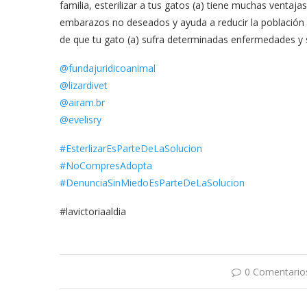
familia, esterilizar a tus gatos (a) tiene muchas ventaj
embarazos no deseados y ayuda a reducir la población d
de que tu gato (a) sufra determinadas enfermedades y
@fundajuridicoanimal
@lizardivet
@airam.br
@evelisry
#EsterlizarEsParteDeLaSolucion
#NoCompresAdopta
#DenunciaSinMiedoEsParteDeLaSolucion
#lavictoriaaldia
0 Comentario