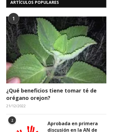
ARTÍCULOS POPULARES
1
Despistaje Cardiovascular
1er Curso de Cuidador
Realizará La Sociedad
Adulto Mayor en...
Anticancerosa de La...
19/02/2026
16/05/2026
¿Qué beneficios tiene tomar té de
orégano orejon?
21/12/2022
2
Aprobada en primera
discusión en la AN de