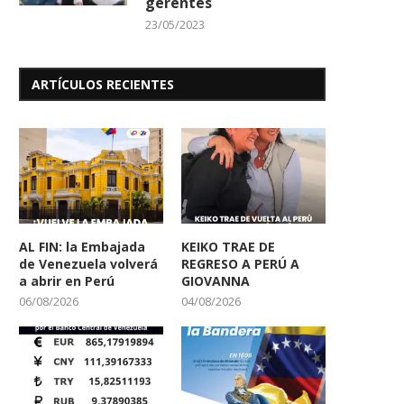
gerentes
23/05/2023
INAMEH Condiciones Climáticas
La inglesa Jane Goodall 
para este 13 de Enero...
en el estudio...
13/01/2026
01/10/2025
ARTÍCULOS RECIENTES
AL FIN: la Embajada
KEIKO TRAE DE
de Venezuela volverá
REGRESO A PERÚ A
a abrir en Perú
GIOVANNA
06/08/2026
04/08/2026