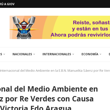
GOSTO DE...
L
QUE TE CONTROLA SEGÚN...
URO POLÍTICO DE...
TICOS LA RINCONADA
EL LIBERTADOR SIMÓN BOLÍVAR
 RESGUARDA LA FE...
GORÍA 2017 – CAMPEONES INTICUP...
ES
NACIONALES
INTERNACIONALES
ECONOMÍA
Internacional del Medio Ambiente en la E.B.N. Manuelita Sáenz por Re Ver
onal del Medio Ambiente en
nz por Re Verdes con Causa
 Victoria Edo Aragua