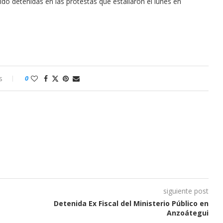
do detenidas en las protestas que estallaron el lunes en
s
0
siguiente post
Detenida Ex Fiscal del Ministerio Público en
Anzoátegui