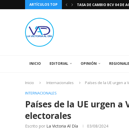
ARTÍCULOS TOP
TASA DE CAMBIO BCV 04 DE A
DIA DE LA BANDERA NACIONA
CÓMO RECONOCER EL PODER 
EEUU INSISTE EN QUE EL FUT
LA VICTORIA AL DIA PRONÓS
243 AÑOS DEL NACIMIENTO D
LA BASÍLICA DE SANTA TERESA
EL CANTAUTOR RONALD MONT
SPORTING CRISTAL CATE
INICIO
EDITORIAL
OPINIÓN
REGIONAL
Inicio
Internacionales
Países de la UE urgen a 
INTERNACIONALES
Países de la UE urgen a 
electorales
Escrito por
La Victoria Al Día
03/08/2024