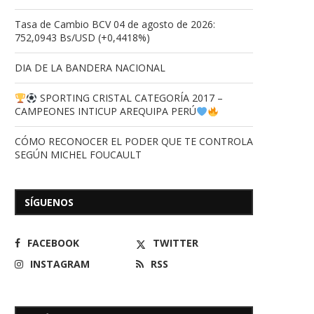
Tasa de Cambio BCV 04 de agosto de 2026:
752,0943 Bs/USD (+0,4418%)
DIA DE LA BANDERA NACIONAL
SPORTING CRISTAL CATEGORÍA 2017 –
CAMPEONES INTICUP AREQUIPA PERÚ
CÓMO RECONOCER EL PODER QUE TE CONTROLA
SEGÚN MICHEL FOUCAULT
SÍGUENOS
Apóstrofes
Trump fija el plazo límit
retirarse de...
14/06/2026
FACEBOOK
TWITTER
01/04/2026
INSTAGRAM
RSS