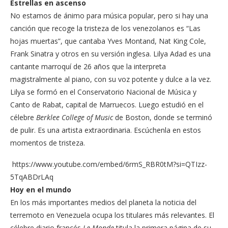
Estrellas en ascenso
No estamos de ánimo para música popular, pero si hay una
canción que recoge la tristeza de los venezolanos es “Las
hojas muertas”, que cantaba Yves Montand, Nat King Cole,
Frank Sinatra y otros en su versión inglesa. Lilya Adad es una
cantante marroquí de 26 años que la interpreta
magistralmente al piano, con su voz potente y dulce a la vez.
Lilya se formó en el Conservatorio Nacional de Música y
Canto de Rabat, capital de Marruecos. Luego estudió en el
célebre
Berklee College of Music
de Boston, donde se terminó
de pulir. Es una artista extraordinaria. Escúchenla en estos
momentos de tristeza.
https://www.youtube.com/embed/6rmS_RBR0tM?si=QTIzz-
5TqABDrLAq
Hoy en el mundo
En los más importantes medios del planeta la noticia del
terremoto en Venezuela ocupa los titulares más relevantes. El
célebre diario francés
Le Monde
titula la primera página de su