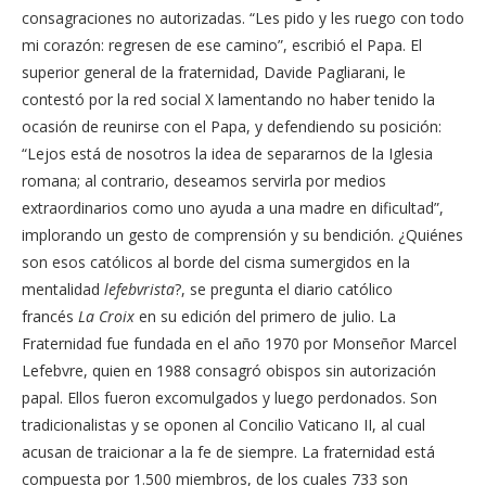
consagraciones no autorizadas. “Les pido y les ruego con todo
mi corazón: regresen de ese camino”, escribió el Papa. El
superior general de la fraternidad, Davide Pagliarani, le
contestó por la red social X lamentando no haber tenido la
ocasión de reunirse con el Papa, y defendiendo su posición:
“Lejos está de nosotros la idea de separarnos de la Iglesia
romana; al contrario, deseamos servirla por medios
extraordinarios como uno ayuda a una madre en dificultad”,
implorando un gesto de comprensión y su bendición. ¿Quiénes
son esos católicos al borde del cisma sumergidos en la
mentalidad
lefebvrista
?, se pregunta el diario católico
francés
La Croix
en su edición del primero de julio. La
Fraternidad fue fundada en el año 1970 por Monseñor Marcel
Lefebvre, quien en 1988 consagró obispos sin autorización
papal. Ellos fueron excomulgados y luego perdonados. Son
tradicionalistas y se oponen al Concilio Vaticano II, al cual
acusan de traicionar a la fe de siempre. La fraternidad está
compuesta por 1.500 miembros, de los cuales 733 son