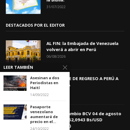
31/07/2022
DESTACADOS POR EL EDITOR
AL FIN: la Embajada de Venezuela
volverá a abrir en Perú
06/08/2026
LEER TAMBIÉN
Asesinan a dos
KEIKO TRAE DE REGRESO A PERÚ A
Periodistas en
GIOVANNA
Haití
04/08/2026
14/09/2022
Pasaporte
venezolano
Tasa de Cambio BCV 04 de agosto
aumentará de
de 2026: 752,0943 Bs/USD
precio en el...
(+0,4418%)
24/10/2022