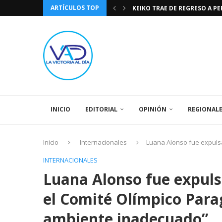
KEIKO TRAE DE REGRESO A P
ARTÍCULOS TOP
TASA DE CAMBIO BCV 04 DE A
DIA DE LA BANDERA NACIONA
CÓMO RECONOCER EL PODER 
EEUU INSISTE EN QUE EL FUT
LA VICTORIA AL DIA PRONÓS
243 AÑOS DEL NACIMIENTO D
LA BASÍLICA DE SANTA TERESA
SPORTING CRISTAL CATE
INICIO
EDITORIAL
OPINIÓN
REGIONAL
Inicio
Internacionales
Luana Alonso fue expulsa
INTERNACIONALES
Luana Alonso fue expulsa
el Comité Olímpico Para
ambiente inadecuado”