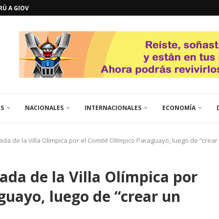
ERÚ A GIOVANNA
GOSTO DE...
L
QUE TE CONTROLA SEGÚN...
URO POLÍTICO DE...
TICOS LA RINCONADA
EL LIBERTADOR SIMÓN BOLÍVAR
 RESGUARDA LA FE...
GORÍA 2017 – CAMPEONES INTICUP...
ES
NACIONALES
INTERNACIONALES
ECONOMÍA
da de la Villa Olímpica por el Comité Olímpico Paraguayo, luego de “cre
da de la Villa Olímpica por
guayo, luego de “crear un