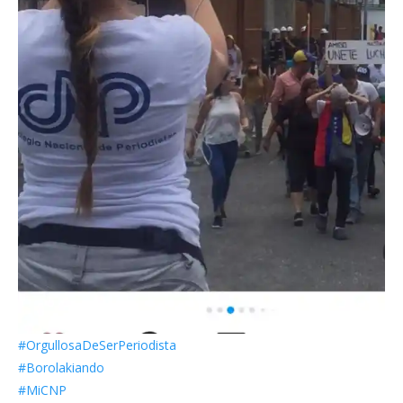
#OrgullosaDeSerPeriodista
#Borolakiando
#MiCNP