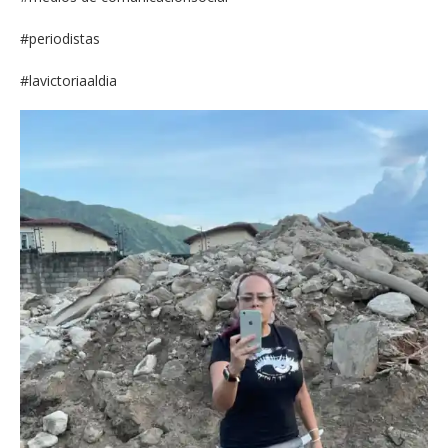
#periodistas
#lavictoriaaldia