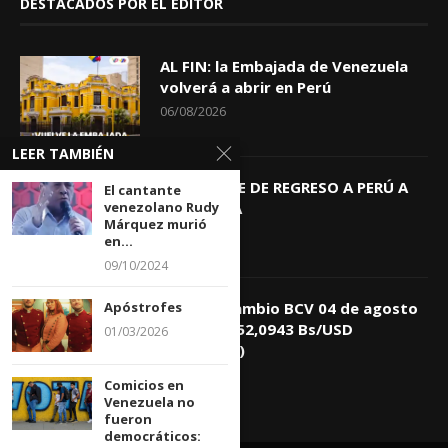
DESTACADOS POR EL EDITOR
AL FIN: la Embajada de Venezuela
volverá a abrir en Perú
06/08/2026
LEER TAMBIÉN
KEIKO TRAE DE REGRESO A PERÚ A
El cantante
venezolano Rudy
GIOVANNA
Márquez murió
04/08/2026
en...
09/10/2024
Apóstrofes
Tasa de Cambio BCV 04 de agosto
de 2026: 752,0943 Bs/USD
01/03/2026
(+0,4418%)
04/08/2026
Comicios en
Venezuela no
fueron
democráticos: