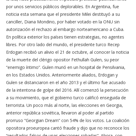
por unos servicios públicos deplorables. En Argentina, fue
noticia esta semana que el presidente Milei destituyó a su
canciller, Diana Mondino, por haber votado en la ONU sin
autorización el rechazo al embargo norteamericano a Cuba.
En política exterior los países tienen estrategias, no agentes
libres. Por otro lado del mundo, el presidente turco Recep
Erdogan recibió un alivio el 21 de octubre, al conocer la noticia
de la muerte del clérigo opositor Fethullah Gulen, su peor
“enemigo íntimo”. Gulen murió en un hospital de Pensilvania,
en los Estados Unidos. Anteriormente aliados, Erdogan y
Gulen se distanciaron en el año 2013 y el último fue acusado
de la intentona de golpe del 2016. Allí comenzó la persecución
a su movimiento, que el gobierno turco calificó enseguida de
terrorista. Un poco más al norte, las elecciones en Georgia,
anterior república soviética, llevaron al poder al partido
prorruso “Georgian Dream” con 54% de los votos. La coalición
opositora proeuropea cantó fraude y dijo que no reconoce los
“resultados falsos de unas elecciones robadas”. Ahora, con