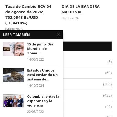
Tasa de Cambio BCV 04
DIA DE LA BANDERA
de agosto de 2026:
NACIONAL
752,0943 Bs/USD
03/08/2026
(+0,4418%)
04/08/2026
LEER TAMBIÉN
15 de junio Día
CATEGORÍAS
Mundial de
Toma...
14/06/2022
Astronomia
(3)
Estados Unidos
Clasificados
(69)
está enviando un
sistema de...
Comunidad
(306)
14/10/2024
Deportes
(433)
Colombia, entre la
esperanza y la
violencia
Ecología
(46)
22/08/2022