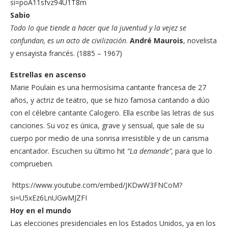
si=poA11sfvz94U1T8m
Sabio
Todo lo que tiende a hacer que la juventud y la vejez se
confundan, es un acto de civilización
.
André Maurois
, novelista
y ensayista francés. (1885 – 1967)
Estrellas en ascenso
Marie Poulain es una hermosísima cantante francesa de 27
años, y actriz de teatro, que se hizo famosa cantando a dúo
con el célebre cantante Calogero. Ella escribe las letras de sus
canciones. Su voz es única, grave y sensual, que sale de su
cuerpo por medio de una sonrisa irresistible y de un carisma
encantador. Escuchen su último hit
“La demande”,
para que lo
comprueben.
https://www.youtube.com/embed/JKDwW3FNCoM?
si=U5xEz6LnUGwMJZFI
Hoy en el mundo
Las elecciones presidenciales en los Estados Unidos, ya en los