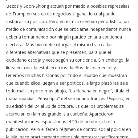
Bezos y Soon-Shiong actúan por miedo a posibles represalias
de Trump en sus otros negocios si gana, lo cual puede
justificar su posición. Pero en estricto sentido periodístico, un
medio de comunicación que se proclame independiente nunca
debería tomar bando por ningún partido en una contienda
electoral. Más bien debe otorgar el mismo trato a las
diferentes alternativas que se presenten, para que el
ciudadano escoja y vote según su conciencia. Sin embargo, la
línea editorial la establecen los dueños de los medios y
tenemos muchas historias por todo el mundo que muestran
que cuando ellos juegan a ser políticos, a largo plazo les sale
todo mal. Un poco más abajo, “La Habana en negro”, titula el
mapa mundial “Periscopio” del semanario francés
L´Express
, en
su edición del 24 al 30 de octubre. Es que los problemas se
acumulan en la más grande isla caribeña. Aparecieron
manifestaciones espontáneas el 20 de octubre, dice la
publicación. Pero el férreo régimen de control social policial en
la isla, hace prácticamente imposible protestar pacíficamente