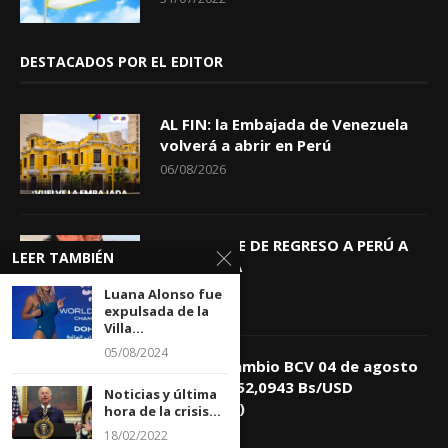
DESTACADOS POR EL EDITOR
AL FIN: la Embajada de Venezuela
volverá a abrir en Perú
06/08/2026
KEIKO TRAE DE REGRESO A PERÚ A
LEER TAMBIÉN
GIOVANNA
04/08/2026
Luana Alonso fue
expulsada de la
Villa...
05/08/2024
Tasa de Cambio BCV 04 de agosto
de 2026: 752,0943 Bs/USD
Noticias y última
(+0,4418%)
hora de la crisis...
04/08/2026
18/02/2022