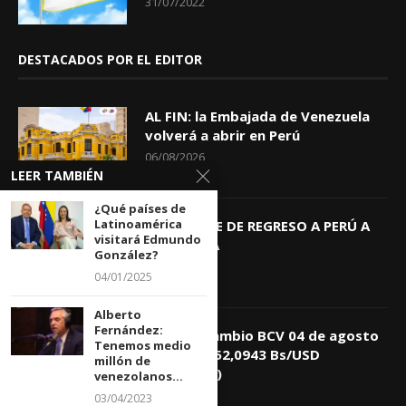
31/07/2022
DESTACADOS POR EL EDITOR
AL FIN: la Embajada de Venezuela
volverá a abrir en Perú
06/08/2026
LEER TAMBIÉN
¿Qué países de
Latinoamérica
KEIKO TRAE DE REGRESO A PERÚ A
visitará Edmundo
GIOVANNA
González?
04/08/2026
04/01/2025
Alberto
Fernández:
Tasa de Cambio BCV 04 de agosto
Tenemos medio
de 2026: 752,0943 Bs/USD
millón de
(+0,4418%)
venezolanos...
04/08/2026
03/04/2023