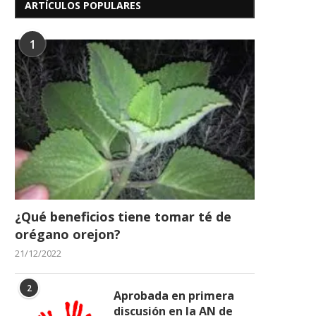
ARTÍCULOS POPULARES
1
243 Años del Nacimiento del
Dia de la Virgen del C
Libertador Simón Bolívar
16/07/2026
24/07/2026
¿Qué beneficios tiene tomar té de
orégano orejon?
21/12/2022
2
Aprobada en primera
discusión en la AN de