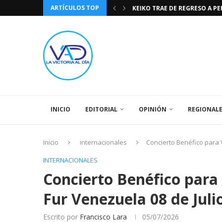
ARTÍCULOS TOP
KEIKO TRAE DE REGRESO A P
TASA DE CAMBIO BCV 04 DE A
DIA DE LA BANDERA NACIONA
CÓMO RECONOCER EL PODER 
EEUU INSISTE EN QUE EL FUT
LA VICTORIA AL DIA PRONÓS
243 AÑOS DEL NACIMIENTO D
LA BASÍLICA DE SANTA TERESA
SPORTING CRISTAL CATE
INICIO
EDITORIAL
OPINIÓN
REGIONAL
Inicio
internacionales
Concierto Benéfico para 
INTERNACIONALES
Concierto Benéfico para
Fur Venezuela 08 de Juli
Escrito por
Francisco Lara
05/07/2026