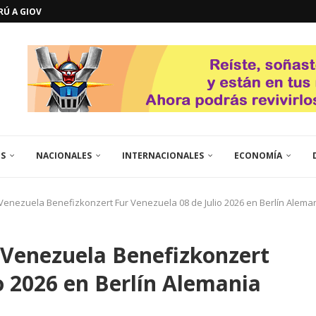
ERÚ A GIOVANNA
GOSTO DE...
L
QUE TE CONTROLA SEGÚN...
URO POLÍTICO DE...
TICOS LA RINCONADA
EL LIBERTADOR SIMÓN BOLÍVAR
 RESGUARDA LA FE...
GORÍA 2017 – CAMPEONES INTICUP...
ES
NACIONALES
INTERNACIONALES
ECONOMÍA
Venezuela Benefizkonzert Fur Venezuela 08 de Julio 2026 en Berlín Alema
 Venezuela Benefizkonzert
o 2026 en Berlín Alemania