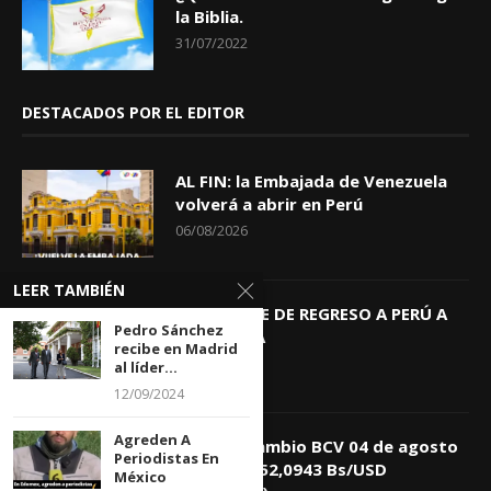
la Biblia.
31/07/2022
DESTACADOS POR EL EDITOR
AL FIN: la Embajada de Venezuela
volverá a abrir en Perú
06/08/2026
LEER TAMBIÉN
KEIKO TRAE DE REGRESO A PERÚ A
Pedro Sánchez
GIOVANNA
recibe en Madrid
04/08/2026
al líder...
12/09/2024
Agreden A
Tasa de Cambio BCV 04 de agosto
Periodistas En
de 2026: 752,0943 Bs/USD
México