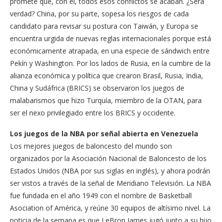
promete que, con él, todos esos conflictos se acaban. ¿Será
verdad? China, por su parte, sopesa los riesgos de cada
candidato para revisar su postura con Taiwán, y Europa se
encuentra urgida de nuevas reglas internacionales porque está
económicamente atrapada, en una especie de sándwich entre
Pekín y Washington. Por los lados de Rusia, en la cumbre de la
alianza económica y política que crearon Brasil, Rusia, India,
China y Sudáfrica (BRICS) se observaron los juegos de
malabarismos que hizo Turquía, miembro de la OTAN, para
ser el nexo privilegiado entre los BRICS y occidente.
Los juegos de la NBA por señal abierta en Venezuela
Los mejores juegos de baloncesto del mundo son
organizados por la Asociación Nacional de Baloncesto de los
Estados Unidos (NBA por sus siglas en inglés), y ahora podrán
ser vistos a través de la señal de Meridiano Televisión. La NBA
fue fundada en el año 1949 con el nombre de Basketball
Asociation of América, y reúne 30 equipos de altísimo nivel. La
noticia de la semana es que LeBron James jugó junto a su hijo