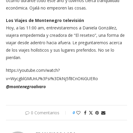
ocurrió durante todo este año y tuvimos cierta tranquilidad
económica. Ojalá no empeoren las cosas.
Los Viajes de Montenegro televisión
Hoy, a las 11:00 am, entrevistaremos a Daniela González,
viajera empedernida y creadora de “El reseteo”, una forma de
viajar desde adentro hacia afuera. Le preguntaremos acerca
de los viajes holísticos y sus lugares preferidos. No se lo
pierdan.
https://youtube.com/watch?
v=WycgblGMUnU%3Fsi%3DkNj5f8CnOKiGUERo
@montenegroalvaro
0 Comentarios
0