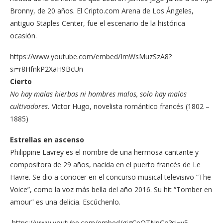
Bronny, de 20 años. El Cripto.com Arena de Los Ángeles,
antiguo Staples Center, fue el escenario de la histórica
ocasión.
https://www.youtube.com/embed/ImWsMuzSzA8?
si=r8HfnkP2XaH9BcUn
Cierto
No hay malas hierbas ni hombres malos, solo hay malos
cultivadores.
Victor Hugo, novelista romántico francés (1802 –
1885)
Estrellas en ascenso
Philippine Lavrey es el nombre de una hermosa cantante y
compositora de 29 años, nacida en el puerto francés de Le
Havre. Se dio a conocer en el concurso musical televisivo “The
Voice”, como la voz más bella del año 2016. Su hit “Tomber en
amour” es una delicia. Escúchenlo.
https://www.youtube.com/embed/gigCpQTNpCo?si=y5-