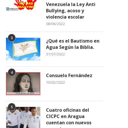
Venezuela la Ley Anti
Bullying, acoso y
violencia escolar
08/06/2022
3
¿Qué es el Bautismo en
Apóstrofes
Trump fija el plazo límit
Agua Según la Biblia.
retirarse de...
14/06/2026
31/07/2022
01/04/2026
4
Consuelo Fernández
10/02/2022
5
Cuatro oficinas del
CICPC en Aragua
cuentan con nuevos