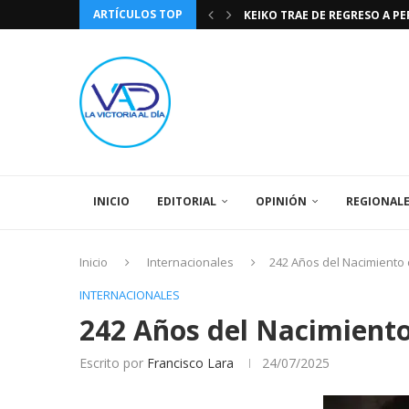
ARTÍCULOS TOP
KEIKO TRAE DE REGRESO A P
TASA DE CAMBIO BCV 04 DE A
DIA DE LA BANDERA NACIONA
CÓMO RECONOCER EL PODER 
EEUU INSISTE EN QUE EL FUT
LA VICTORIA AL DIA PRONÓS
243 AÑOS DEL NACIMIENTO D
LA BASÍLICA DE SANTA TERESA
SPORTING CRISTAL CATE
INICIO
EDITORIAL
OPINIÓN
REGIONAL
Inicio
Internacionales
242 Años del Nacimiento 
INTERNACIONALES
242 Años del Nacimiento
Escrito por
Francisco Lara
24/07/2025