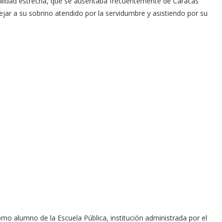
talidad estrecha, que se ausentaba frecuentemente de Caracas
ejar a su sobrino atendido por la servidumbre y asistiendo por su
omo alumno de la Escuela Pública, institución administrada por el