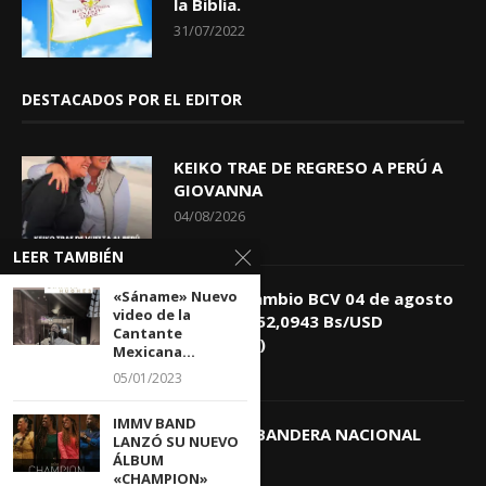
la Biblia.
31/07/2022
DESTACADOS POR EL EDITOR
KEIKO TRAE DE REGRESO A PERÚ A
GIOVANNA
04/08/2026
LEER TAMBIÉN
«Sáname» Nuevo
Tasa de Cambio BCV 04 de agosto
video de la
de 2026: 752,0943 Bs/USD
Cantante
(+0,4418%)
Mexicana...
04/08/2026
05/01/2023
IMMV BAND
DIA DE LA BANDERA NACIONAL
LANZÓ SU NUEVO
ÁLBUM
03/08/2026
«CHAMPION»