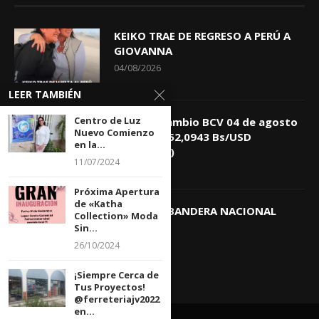
KEIKO TRAE DE REGRESO A PERÚ A
GIOVANNA
04/08/2026
LEER TAMBIÉN
Centro de Luz
Tasa de Cambio BCV 04 de agosto
Nuevo Comienzo
de 2026: 752,0943 Bs/USD
en la...
(+0,4418%)
11/07/2024
04/08/2026
Próxima Apertura
de «Katha
DIA DE LA BANDERA NACIONAL
Collection» Moda
03/08/2026
Sin...
26/10/2024
¡Siempre Cerca de
Tus Proyectos!
@ferreteriajv2022
en...