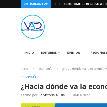
ARTÍCULOS TOP
KEIKO TRAE DE REGRESO A P
TASA DE CAMBIO BCV 04 DE A
DIA DE LA BANDERA NACIONA
CÓMO RECONOCER EL PODER 
EEUU INSISTE EN QUE EL FUT
LA VICTORIA AL DIA PRONÓS
243 AÑOS DEL NACIMIENTO D
LA BASÍLICA DE SANTA TERESA
SPORTING CRISTAL CATE
INICIO
EDITORIAL
OPINIÓN
REGIONAL
Inicio
Economía
¿Hacia dónde va la economía 
ECONOMÍA
¿Hacia dónde va la eco
Escrito por
La Victoria Al Día
30/03/2022