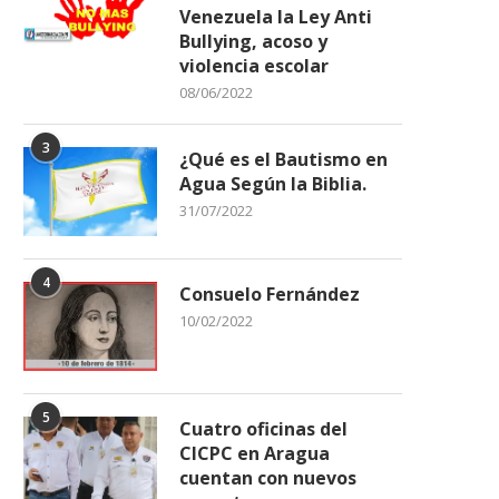
Venezuela la Ley Anti
Bullying, acoso y
violencia escolar
08/06/2022
3
¿Qué es el Bautismo en
Bajaron los precios del pollo,
Autoridades presentaron 
Agua Según la Biblia.
carne y huevos
Asamblea Nacional el Pl
31/07/2022
25/01/2026
15/10/2025
4
Consuelo Fernández
10/02/2022
5
Cuatro oficinas del
CICPC en Aragua
cuentan con nuevos