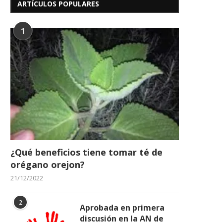
ARTÍCULOS POPULARES
1
Bajaron los precios del pollo,
Autoridades presentaron 
carne y huevos
Asamblea Nacional el Pl
25/01/2026
15/10/2025
¿Qué beneficios tiene tomar té de
orégano orejon?
21/12/2022
2
Aprobada en primera
discusión en la AN de