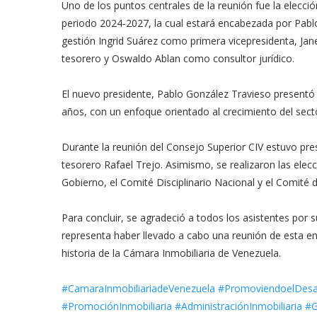
Uno de los puntos centrales de la reunión fue la elecció
periodo 2024-2027, la cual estará encabezada por Pab
gestión Ingrid Suárez como primera vicepresidenta, J
tesorero y Oswaldo Ablan como consultor jurídico.
El nuevo presidente, Pablo González Travieso presentó 
años, con un enfoque orientado al crecimiento del sector 
Durante la reunión del Consejo Superior CIV estuvo pr
tesorero Rafael Trejo. Asimismo, se realizaron las ele
Gobierno, el Comité Disciplinario Nacional y el Comité 
Para concluir, se agradeció a todos los asistentes por su
representa haber llevado a cabo una reunión de esta en
historia de la Cámara Inmobiliaria de Venezuela.
#CamaraInmobiliariadeVenezuela
#PromoviendoelDesar
#PromociónInmobiliaria
#AdministraciónInmobiliaria
#G