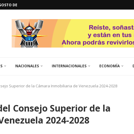
GOSTO DE...
L
QUE TE CONTROLA SEGÚN...
URO POLÍTICO DE...
TICOS LA RINCONADA
EL LIBERTADOR SIMÓN BOLÍVAR
 RESGUARDA LA FE...
ENEGRO ESTRENA SU EP «DE...
GORÍA 2017 – CAMPEONES INTICUP...
ES
NACIONALES
INTERNACIONALES
ECONOMÍA
nsejo Superior de la Cámara Inmobiliaria de Venezuela 2024-2028
el Consejo Superior de la
 Venezuela 2024-2028