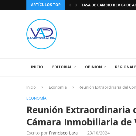
ARTÍCULOS TOP
TASA DE CAMBIO BCV 04 DE A
DIA DE LA BANDERA NACIONA
CÓMO RECONOCER EL PODER 
EEUU INSISTE EN QUE EL FUT
LA VICTORIA AL DIA PRONÓS
243 AÑOS DEL NACIMIENTO D
LA BASÍLICA DE SANTA TERESA
EL CANTAUTOR RONALD MONT
SPORTING CRISTAL CATE
INICIO
EDITORIAL
OPINIÓN
REGIONAL
Inicio
Economía
Reunión Extraordinaria del Co
ECONOMÍA
Reunión Extraordinaria d
Cámara Inmobiliaria de
Escrito por
Francisco Lara
23/10/2024