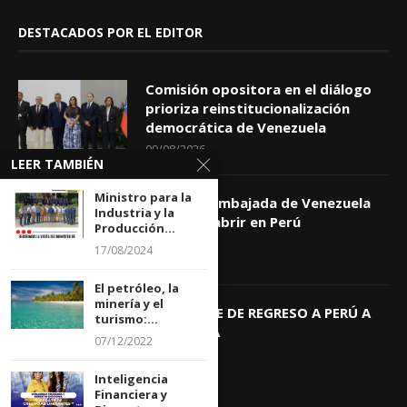
DESTACADOS POR EL EDITOR
Comisión opositora en el diálogo
prioriza reinstitucionalización
democrática de Venezuela
09/08/2026
LEER TAMBIÉN
Ministro para la
AL FIN: la Embajada de Venezuela
Industria y la
volverá a abrir en Perú
Producción...
06/08/2026
17/08/2024
El petróleo, la
minería y el
KEIKO TRAE DE REGRESO A PERÚ A
turismo:...
GIOVANNA
07/12/2022
04/08/2026
Inteligencia
Financiera y